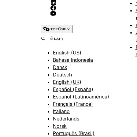
ภาษาไทย
English (US)
Bahasa Indonesia
Dansk
Deutsch
English (UK)
Español (España)
Español (Latinoamérica)
Français (France)
Italiano
Nederlands
Norsk
Português (Brasil)