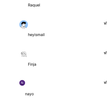
Raquel
ฟร
heyismail
ฟร
Finja
ฟร
N
nayo