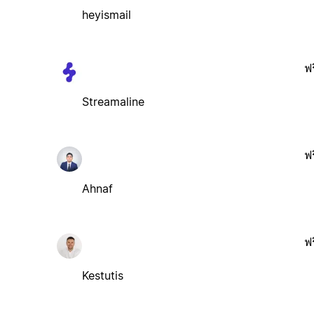
heyismail
ฟร
Streamaline
ฟร
Ahnaf
ฟร
Kestutis