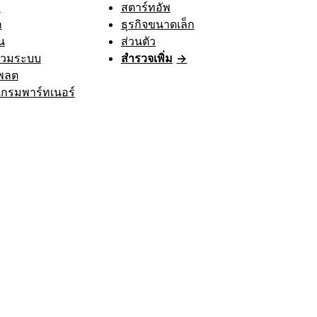
า
สตาร์ทอัพ
ก
ธุรกิจขนาดเล็ก
น
ส่วนตัว
รวมระบบ
สำรวจเพิ่ม
→
พลต
กรมพาร์ทเนอร์