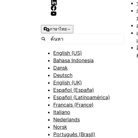
ภาษาไทย
English (US)
Bahasa Indonesia
Dansk
Deutsch
English (UK)
Español (España)
Español (Latinoamérica)
Français (France)
Italiano
Nederlands
Norsk
Português (Brasil)