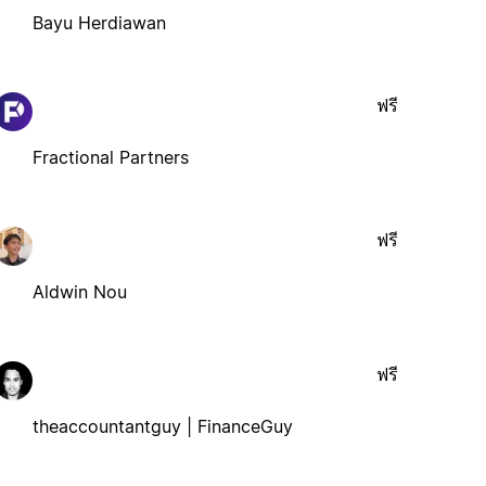
Bayu Herdiawan
ฟรี
Fractional Partners
ฟรี
Aldwin Nou
ฟรี
theaccountantguy | FinanceGuy