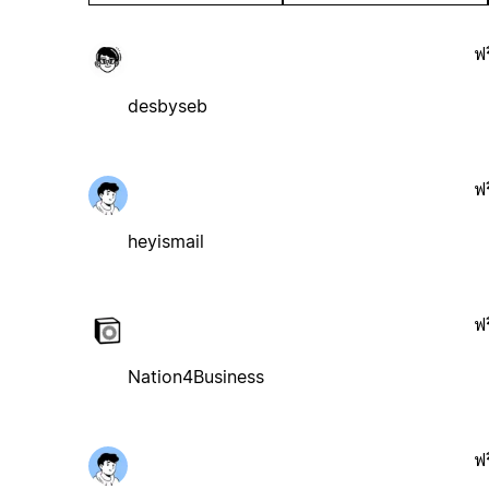
ฟร
desbyseb
ฟร
heyismail
ฟร
Nation4Business
ฟร