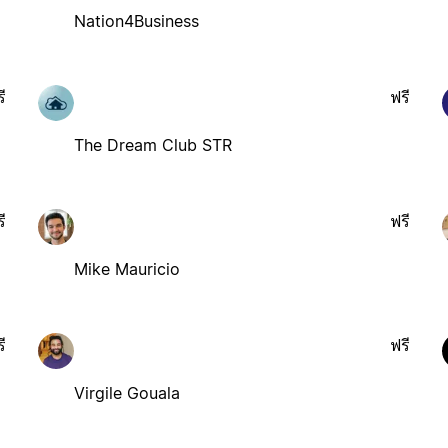
Nation4Business
ี
ฟรี
The Dream Club STR
ี
ฟรี
Mike Mauricio
ี
ฟรี
Virgile Gouala