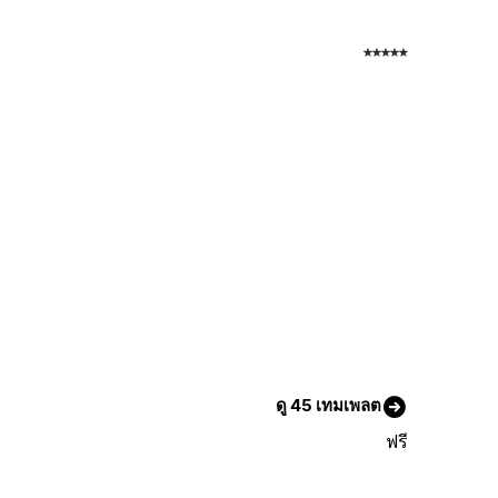
ดู 45 เทมเพลต
ฟรี