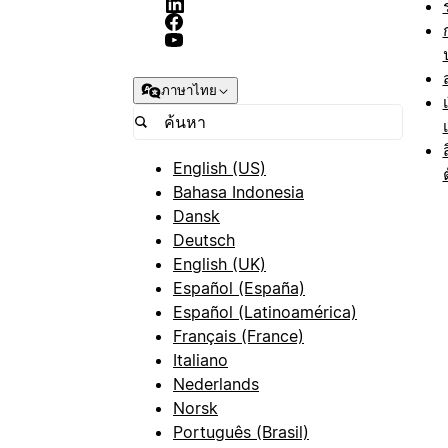
ภาษาไทย
English (US)
Bahasa Indonesia
Dansk
Deutsch
English (UK)
Español (España)
Español (Latinoamérica)
Français (France)
Italiano
Nederlands
Norsk
Português (Brasil)