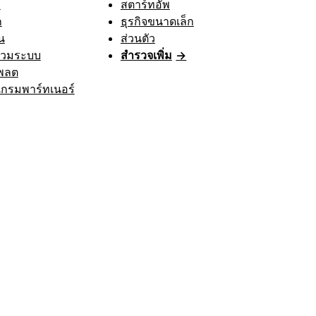
า
สตาร์ทอัพ
ก
ธุรกิจขนาดเล็ก
น
ส่วนตัว
รวมระบบ
สำรวจเพิ่ม
→
พลต
กรมพาร์ทเนอร์