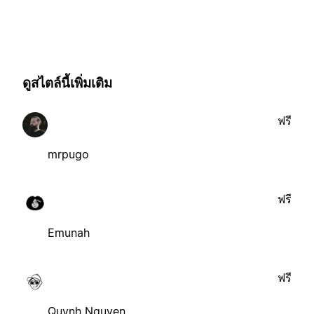
ดูสไตล์นี้เพิ่มเติม
ฟรี
mrpugo
ฟรี
Emunah
ฟรี
Quynh Nguyen