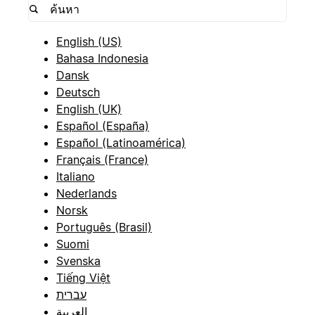
English (US)
Bahasa Indonesia
Dansk
Deutsch
English (UK)
Español (España)
Español (Latinoamérica)
Français (France)
Italiano
Nederlands
Norsk
Português (Brasil)
Suomi
Svenska
Tiếng Việt
עברית
العربية