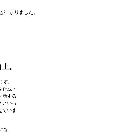
度が上がりました。
向上。
ます。
を作成・
更新する
うといっ
えていま
にな