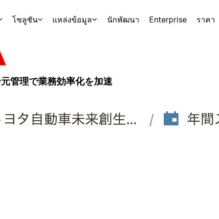
โซลูชัน
แหล่งข้อมูล
นักพัฒนา
Enterprise
ราคา
と一元管理で業務効率化を加速