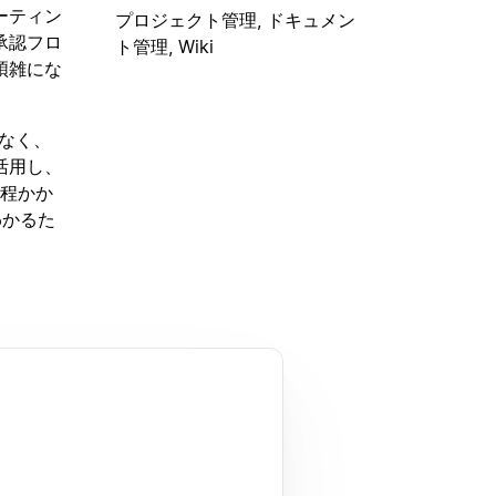
ーティン
プロジェクト管理, ドキュメン
承認フロ
ト管理, Wiki
煩雑にな
でなく、
活用し、
分程かか
わかるた