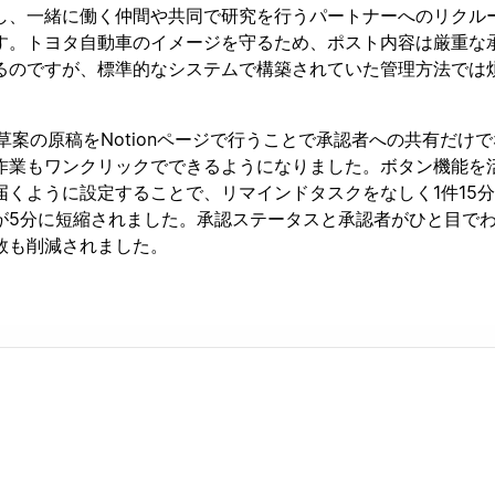
し、一緒に働く仲間や共同で研究を行うパートナーへのリクル
す。トヨタ自動車のイメージを守るため、ポスト内容は厳重な
るのですが、標準的なシステムで構築されていた管理方法では
し、草案の原稿をNotionページで行うことで承認者への共有だけ
作業もワンクリックでできるようになりました。ボタン機能を
届くように設定することで、リマインドタスクをなしく1件15
が5分に短縮されました。承認ステータスと承認者がひと目で
数も削減されました。