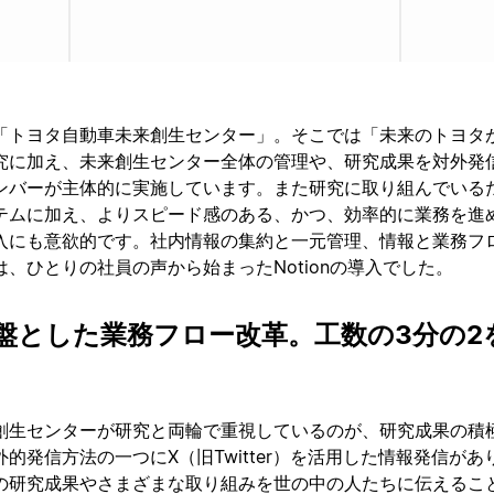
「トヨタ自動車未来創生センター」。そこでは「未来のトヨタ
究に加え、未来創生センター全体の管理や、研究成果を対外発
ンバーが主体的に実施しています。また研究に取り組んでいる
テムに加え、よりスピード感のある、かつ、効率的に業務を進
入にも意欲的です。社内情報の集約と一元管理、情報と業務フ
、ひとりの社員の声から始まったNotionの導入でした。
を基盤とした業務フロー改革。工数の3分の2
創生センターが研究と両輪で重視しているのが、研究成果の積
的発信方法の一つにX（旧Twitter）を活用した情報発信があ
の研究成果やさまざまな取り組みを世の中の人たちに伝えるこ