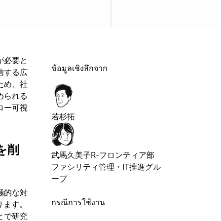
が必要と
ข้อมูลเชิงลึกจาก
信する広
ため、社
められる
ロー可視
若杉拓
を削
武馬久美子
R-フロンティア部
ファシリティ管理・IT推進グル
ープ
極的な対
กรณีการใช้งาน
ります。
とで研究