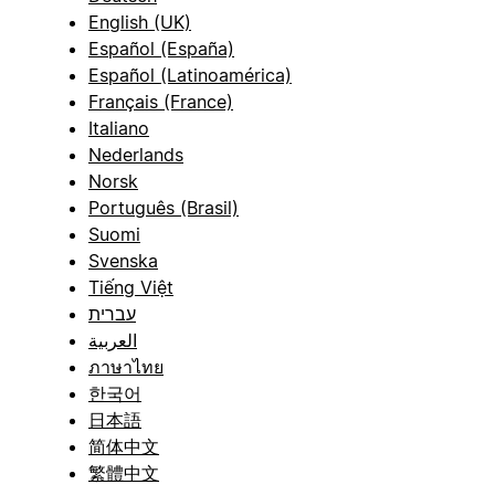
English (UK)
Español (España)
Español (Latinoamérica)
Français (France)
Italiano
Nederlands
Norsk
Português (Brasil)
Suomi
Svenska
Tiếng Việt
עברית
العربية
ภาษาไทย
한국어
日本語
简体中文
繁體中文