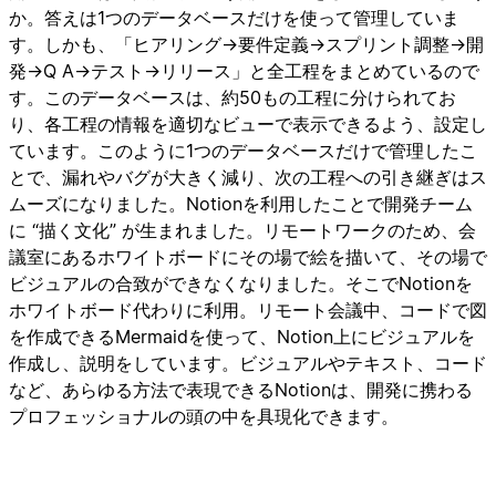
か。答えは1つのデータベースだけを使って管理していま
す。しかも、「ヒアリング→要件定義→スプリント調整→開
発→Q A→テスト→リリース」と全工程をまとめているので
す。このデータベースは、約50もの工程に分けられてお
り、各工程の情報を適切なビューで表示できるよう、設定し
ています。このように1つのデータベースだけで管理したこ
とで、漏れやバグが大きく減り、次の工程への引き継ぎはス
ムーズになりました。Notionを利用したことで開発チーム
に “描く文化” が生まれました。リモートワークのため、会
議室にあるホワイトボードにその場で絵を描いて、その場で
ビジュアルの合致ができなくなりました。そこでNotionを
ホワイトボード代わりに利用。リモート会議中、コードで図
を作成できるMermaidを使って、Notion上にビジュアルを
作成し、説明をしています。ビジュアルやテキスト、コード
など、あらゆる方法で表現できるNotionは、開発に携わる
プロフェッショナルの頭の中を具現化できます。