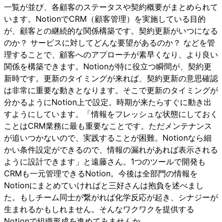
一覧が並び、各顧客のステータスや契約概要がまとめられて
います。NotionでCRM（顧客管理）を実施している目的
が、顧客との継続的な関係構築です。契約更新がいつになる
のか？ サービスに対してどんな要望があるのか？ などを管
理することで、顧客へのアプローチが素早くなり、より良い
関係を構築できます。Notionが特に役立つ瞬間が、契約更
新時です。更新のタイミングが来れば、契約更新の意思確認
は非常に重要な動きとなります。そこで更新のタイミングが
分かるようにNotion上で設定。時期が来たらすぐに動き出
すようにしています。「情報をフレッシュな状態にしておく
ことはCRM業務に最も重要なことです。ただメンテナンス
が追いつかないので、実践することが困難。Notionなら細
かい条件設定ができるので、情報の漏れがあれば表示される
ように設計できます」と遠藤さん。1つのツールで開発も
CRMも一元管理できるNotion。今後は全部門の情報を
Notionにまとめていければと三好さんは抱負を述べまし
た。もしチーム同士が繋がれば化学反応が起き、シナジーが
生まれるかもしれません。そんなワクワクを提供する
Notionで組織形成を進めてみませんか。