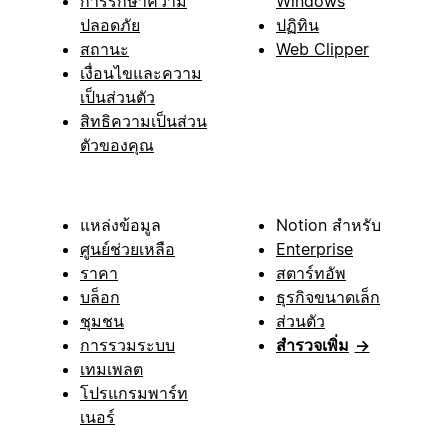
การรักษาความ
Windows
ปลอดภัย
ปฏิทิน
สถานะ
Web Clipper
เงื่อนไขและความ
เป็นส่วนตัว
สิทธิความเป็นส่วน
ตัวของคุณ
แหล่งข้อมูล
Notion สำหรับ
ศูนย์ช่วยเหลือ
Enterprise
ราคา
สตาร์ทอัพ
บล็อก
ธุรกิจขนาดเล็ก
ชุมชน
ส่วนตัว
การรวมระบบ
สำรวจเพิ่ม
→
เทมเพลต
โปรแกรมพาร์ท
เนอร์