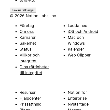
Kakinställningar
© 2026 Notion Labs, Inc.
Företag
Ladda ned
Om oss
iOS och Android
Karriärer
Mac och
Säkerhet
Windows
Status
Kalender
Villkor och
Web Clipper
integritet
Dina rättigheter
till integritet
Resurser
Notion för
Hjälpcenter
Enterprise
Prissättning
Nystartade
Blogg
företag