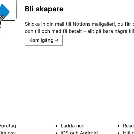
Bli skapare
Skicka in din mall till Notions mallgalleri, du får
och till och med få betalt – allt på bara några kl
Kom igång
→
Företag
Ladda ned
Resu
Om oss
iOS och Android
Hjäl