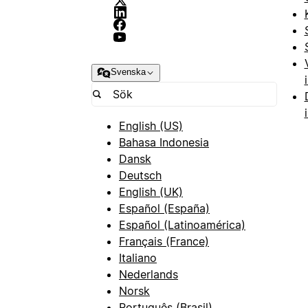
Svenska
English (US)
Bahasa Indonesia
Dansk
Deutsch
English (UK)
Español (España)
Español (Latinoamérica)
Français (France)
Italiano
Nederlands
Norsk
Português (Brasil)