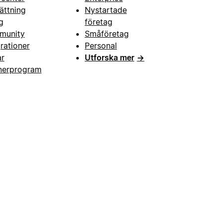
ättning
Nystartade
g
företag
munity
Småföretag
grationer
Personal
ar
Utforska mer
→
nerprogram