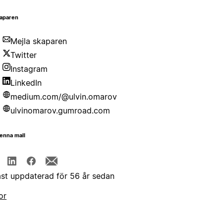
aparen
Mejla skaparen
Twitter
Instagram
LinkedIn
medium.com/@ulvin.omarov
ulvinomarov.gumroad.com
enna mall
st uppdaterad för 56 år sedan
or