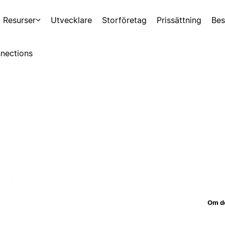
Resurser
Utvecklare
Storföretag
Prissättning
Bes
nections
Om d