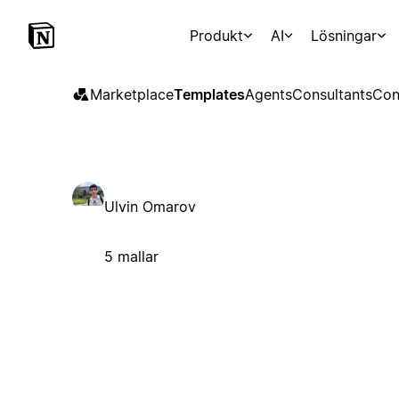
Produkt
AI
Lösningar
Marketplace
Templates
Agents
Consultants
Con
Ulvin Omarov
5 mallar