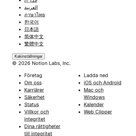
עברית
العربية
ภาษาไทย
한국어
日本語
简体中文
繁體中文
Kakinställningar
© 2026 Notion Labs, Inc.
Företag
Ladda ned
Om oss
iOS och Android
Karriärer
Mac och
Säkerhet
Windows
Status
Kalender
Villkor och
Web Clipper
integritet
Dina rättigheter
till integritet