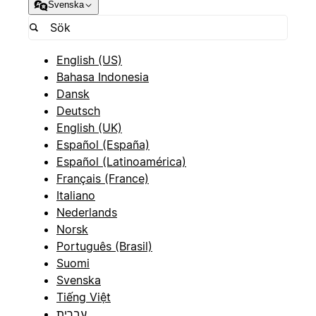
Svenska
English (US)
Bahasa Indonesia
Dansk
Deutsch
English (UK)
Español (España)
Español (Latinoamérica)
Français (France)
Italiano
Nederlands
Norsk
Português (Brasil)
Suomi
Svenska
Tiếng Việt
עברית