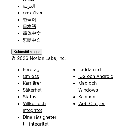
العربية
ภาษาไทย
한국어
日本語
简体中文
繁體中文
Kakinställningar
© 2026 Notion Labs, Inc.
Företag
Ladda ned
Om oss
iOS och Android
Karriärer
Mac och
Säkerhet
Windows
Status
Kalender
Villkor och
Web Clipper
integritet
Dina rättigheter
till integritet