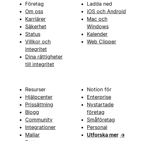
Företag
Ladda ned
Om oss
iOS och Android
Karriärer
Mac och
Säkerhet
Windows
Status
Kalender
Villkor och
Web Clipper
integritet
Dina rättigheter
till integritet
Resurser
Notion för
Hjälpcenter
Enterprise
Prissättning
Nystartade
Blogg
företag
Community
Småföretag
Integrationer
Personal
Mallar
Utforska mer
→