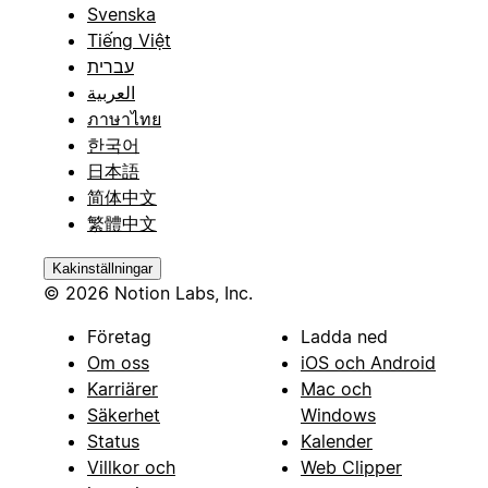
Svenska
Tiếng Việt
עברית
العربية
ภาษาไทย
한국어
日本語
简体中文
繁體中文
Kakinställningar
© 2026 Notion Labs, Inc.
Företag
Ladda ned
Om oss
iOS och Android
Karriärer
Mac och
Säkerhet
Windows
Status
Kalender
Villkor och
Web Clipper