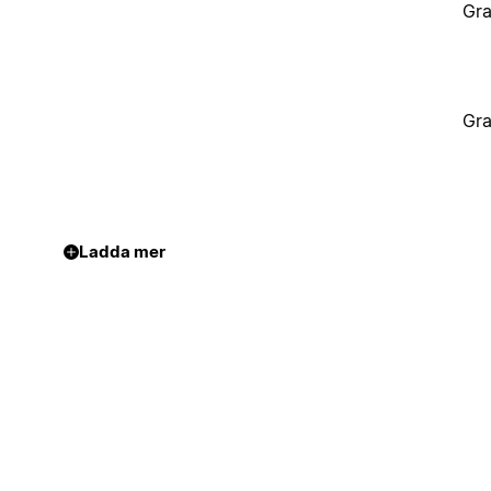
Gra
Gra
Ladda mer