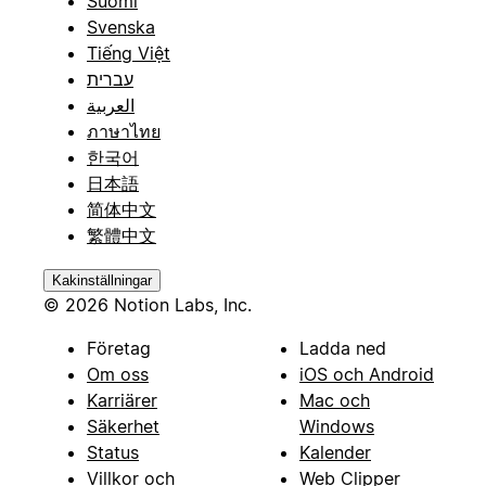
Suomi
Svenska
Tiếng Việt
עברית
العربية
ภาษาไทย
한국어
日本語
简体中文
繁體中文
Kakinställningar
© 2026 Notion Labs, Inc.
Företag
Ladda ned
Om oss
iOS och Android
Karriärer
Mac och
Säkerhet
Windows
Status
Kalender
Villkor och
Web Clipper