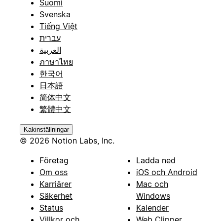
Suomi
Svenska
Tiếng Việt
עברית
العربية
ภาษาไทย
한국어
日本語
简体中文
繁體中文
Kakinställningar
© 2026 Notion Labs, Inc.
Företag
Ladda ned
Om oss
iOS och Android
Karriärer
Mac och
Säkerhet
Windows
Status
Kalender
Villkor och
Web Clipper