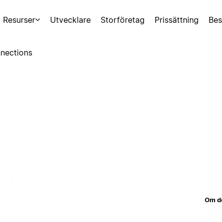
Resurser
Utvecklare
Storföretag
Prissättning
Bes
nections
Om d