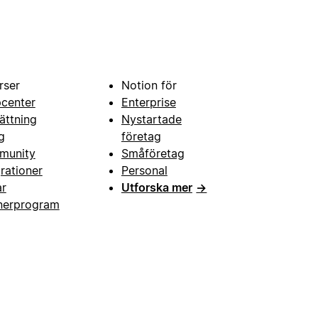
rser
Notion för
pcenter
Enterprise
ättning
Nystartade
g
företag
munity
Småföretag
grationer
Personal
ar
Utforska mer
→
nerprogram