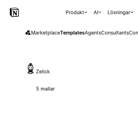
Produkt
AI
Lösningar
Marketplace
Templates
Agents
Consultants
Con
Zelick
5 mallar