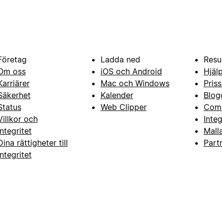
Företag
Ladda ned
Resu
Om oss
iOS och Android
Hjäl
Karriärer
Mac och Windows
Priss
Säkerhet
Kalender
Blog
Status
Web Clipper
Com
Villkor och
Inte
integritet
Mall
Dina rättigheter till
Part
integritet