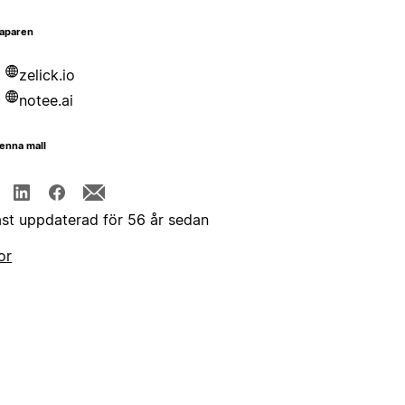
aparen
zelick.io
notee.ai
enna mall
st uppdaterad för 56 år sedan
or