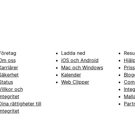
Företag
Ladda ned
Resu
Om oss
iOS och Android
Hjäl
Karriärer
Mac och Windows
Priss
Säkerhet
Kalender
Blog
Status
Web Clipper
Com
Villkor och
Inte
integritet
Mall
Dina rättigheter till
Part
integritet