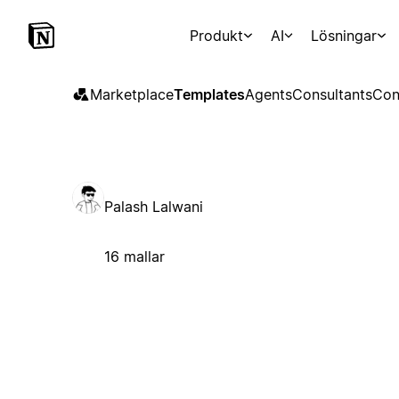
Produkt
AI
Lösningar
Marketplace
Templates
Agents
Consultants
Con
Palash Lalwani
16 mallar