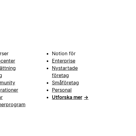
rser
Notion för
pcenter
Enterprise
ättning
Nystartade
g
företag
munity
Småföretag
grationer
Personal
ar
Utforska mer
→
nerprogram