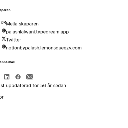
aparen
Mejla skaparen
palashlalwani.typedream.app
Twitter
notionbypalash.lemonsqueezy.com
enna mall
st uppdaterad för 56 år sedan
or