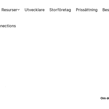
Resurser
Utvecklare
Storföretag
Prissättning
Bes
nections
Om d