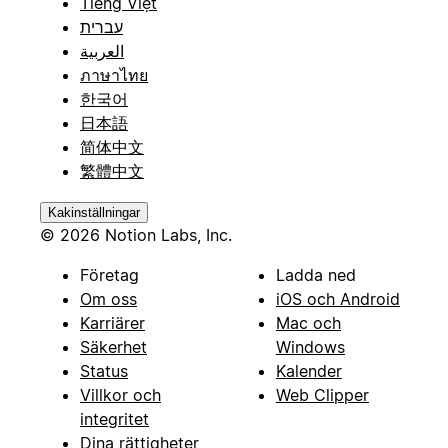
Tiếng Việt
עברית
العربية
ภาษาไทย
한국어
日本語
简体中文
繁體中文
Kakinställningar
© 2026 Notion Labs, Inc.
Företag
Ladda ned
Om oss
iOS och Android
Karriärer
Mac och
Säkerhet
Windows
Status
Kalender
Villkor och
Web Clipper
integritet
Dina rättigheter