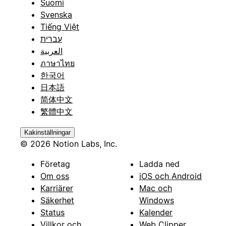
Suomi
Svenska
Tiếng Việt
עברית
العربية
ภาษาไทย
한국어
日本語
简体中文
繁體中文
Kakinställningar
© 2026 Notion Labs, Inc.
Företag
Ladda ned
Om oss
iOS och Android
Karriärer
Mac och
Säkerhet
Windows
Status
Kalender
Villkor och
Web Clipper