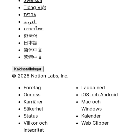
Svenska
Tiếng Việt
עברית
العربية
ภาษาไทย
한국어
日本語
简体中文
繁體中文
Kakinställningar
© 2026 Notion Labs, Inc.
Företag
Ladda ned
Om oss
iOS och Android
Karriärer
Mac och
Säkerhet
Windows
Status
Kalender
Villkor och
Web Clipper
integritet