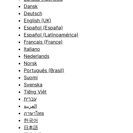
Dansk
Deutsch
English (UK)
Español (España)
Español (Latinoamérica)
Français (France)
Italiano
Nederlands
Norsk
Português (Brasil)
Suomi
Svenska
Tiếng Việt
עברית
العربية
ภาษาไทย
한국어
日本語