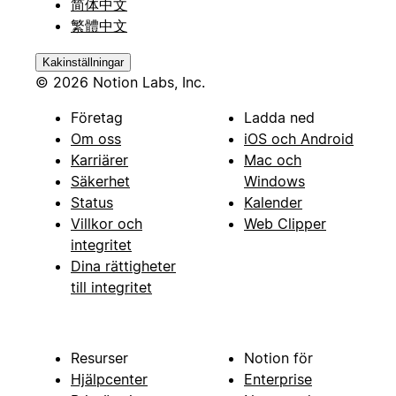
简体中文
繁體中文
Kakinställningar
© 2026 Notion Labs, Inc.
Företag
Ladda ned
Om oss
iOS och Android
Karriärer
Mac och
Säkerhet
Windows
Status
Kalender
Villkor och
Web Clipper
integritet
Dina rättigheter
till integritet
Resurser
Notion för
Hjälpcenter
Enterprise