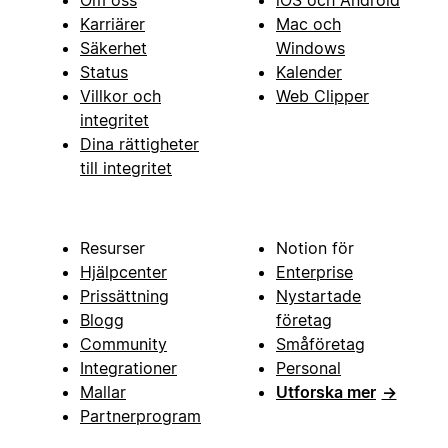
Om oss
iOS och Android
Karriärer
Mac och
Säkerhet
Windows
Status
Kalender
Villkor och
Web Clipper
integritet
Dina rättigheter
till integritet
Resurser
Notion för
Hjälpcenter
Enterprise
Prissättning
Nystartade
Blogg
företag
Community
Småföretag
Integrationer
Personal
Mallar
Utforska mer
→
Partnerprogram