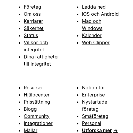
Företag
Ladda ned
Om oss
iOS och Android
Karriärer
Mac och
Säkerhet
Windows
Status
Kalender
Villkor och
Web Clipper
integritet
Dina rättigheter
till integritet
Resurser
Notion för
Hjälpcenter
Enterprise
Prissättning
Nystartade
Blogg
företag
Community
Småföretag
Integrationer
Personal
Mallar
Utforska mer
→