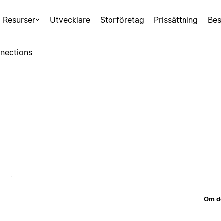
Resurser
Utvecklare
Storföretag
Prissättning
Bes
nections
Om d