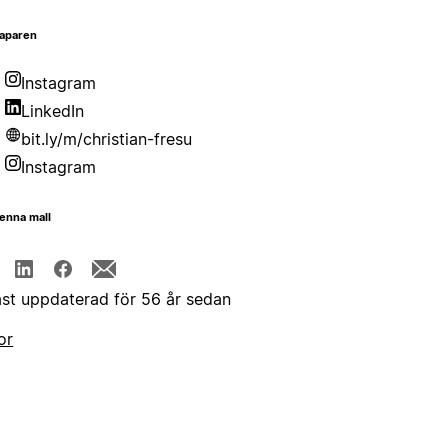
aparen
Instagram
LinkedIn
bit.ly/m/christian-fresu
Instagram
enna mall
st uppdaterad för 56 år sedan
or