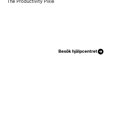
The Productivity Pixie
Besök hjälpcentret