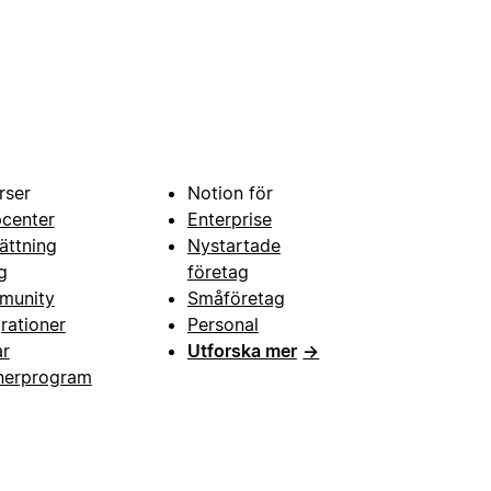
rser
Notion för
pcenter
Enterprise
ättning
Nystartade
g
företag
munity
Småföretag
grationer
Personal
ar
Utforska mer
→
nerprogram