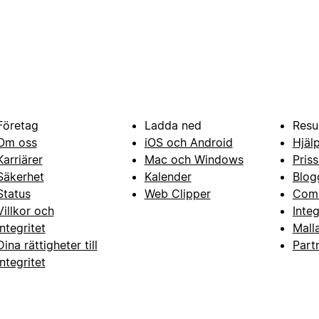
Företag
Ladda ned
Resu
Om oss
iOS och Android
Hjäl
Karriärer
Mac och Windows
Priss
Säkerhet
Kalender
Blog
Status
Web Clipper
Com
Villkor och
Inte
integritet
Mall
Dina rättigheter till
Part
integritet