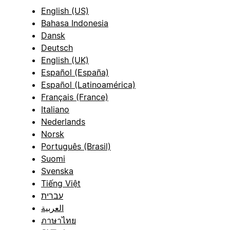
English (US)
Bahasa Indonesia
Dansk
Deutsch
English (UK)
Español (España)
Español (Latinoamérica)
Français (France)
Italiano
Nederlands
Norsk
Português (Brasil)
Suomi
Svenska
Tiếng Việt
עברית
العربية
ภาษาไทย