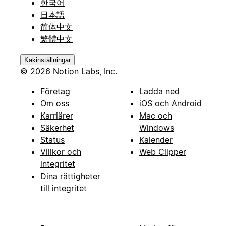
한국어
日本語
简体中文
繁體中文
Kakinställningar
© 2026 Notion Labs, Inc.
Företag
Ladda ned
Om oss
iOS och Android
Karriärer
Mac och
Säkerhet
Windows
Status
Kalender
Villkor och
Web Clipper
integritet
Dina rättigheter
till integritet