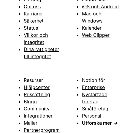
Om oss
iOS och Android
Karriärer
Mac och
Säkerhet
Windows
Status
Kalender
Villkor och
Web Clipper
integritet
Dina rättigheter
till integritet
Resurser
Notion för
Hjälpcenter
Enterprise
Prissättning
Nystartade
Blogg
företag
Community
Småföretag
Integrationer
Personal
Mallar
Utforska mer
→
Partnerprogram