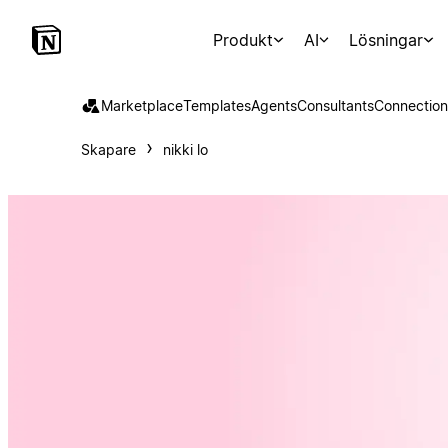
Produkt
AI
Lösningar
Marketplace
Templates
Agents
Consultants
Connection
Skapare
nikki lo