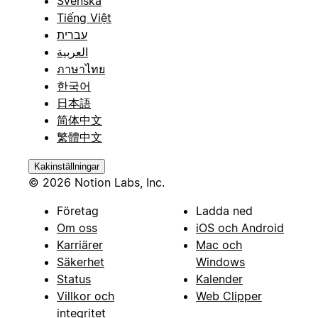
Svenska
Tiếng Việt
עברית
العربية
ภาษาไทย
한국어
日本語
简体中文
繁體中文
Kakinställningar
© 2026 Notion Labs, Inc.
Företag
Ladda ned
Om oss
iOS och Android
Karriärer
Mac och
Säkerhet
Windows
Status
Kalender
Villkor och
Web Clipper
integritet