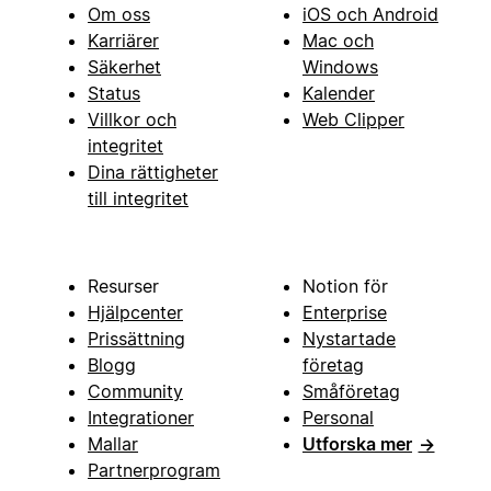
Om oss
iOS och Android
Karriärer
Mac och
Säkerhet
Windows
Status
Kalender
Villkor och
Web Clipper
integritet
Dina rättigheter
till integritet
Resurser
Notion för
Hjälpcenter
Enterprise
Prissättning
Nystartade
Blogg
företag
Community
Småföretag
Integrationer
Personal
Mallar
Utforska mer
→
Partnerprogram