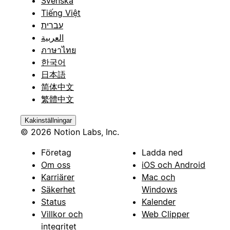
Svenska
Tiếng Việt
עברית
العربية
ภาษาไทย
한국어
日本語
简体中文
繁體中文
Kakinställningar
© 2026 Notion Labs, Inc.
Företag
Ladda ned
Om oss
iOS och Android
Karriärer
Mac och
Säkerhet
Windows
Status
Kalender
Villkor och
Web Clipper
integritet