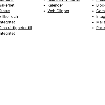
Säkerhet
Kalender
Blog
Status
Web Clipper
Com
Villkor och
Inte
integritet
Mall
Dina rättigheter till
Part
integritet