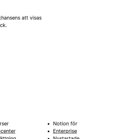
 chansens att visas
ick.
rser
Notion för
pcenter
Enterprise
ättning
Nystartade