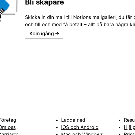
Bli skapare
Skicka in din mall till Notions mallgalleri, du får
och till och med få betalt – allt på bara några kl
Kom igång
→
Företag
Ladda ned
Resu
Om oss
iOS och Android
Hjäl
Karriärer
Mac och Windows
Priss