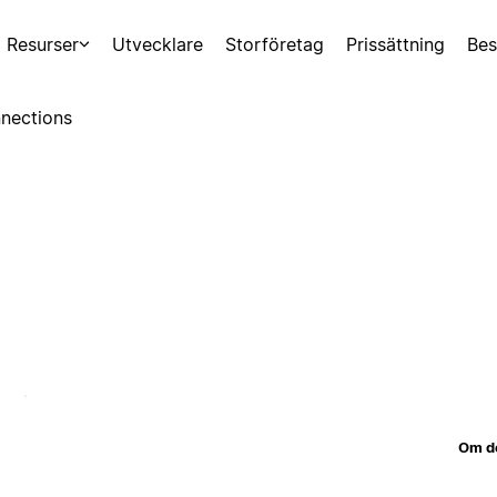
Resurser
Utvecklare
Storföretag
Prissättning
Bes
nections
Om d