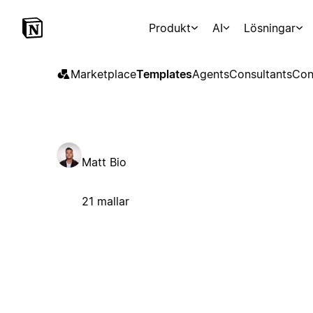
Produkt
AI
Lösningar
Marketplace
Templates
Agents
Consultants
Con
Matt Bio
21 mallar