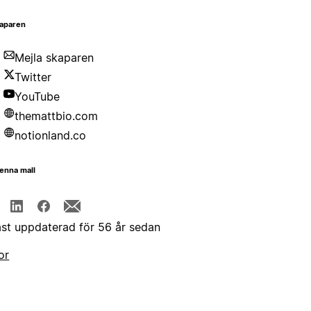
aparen
Mejla skaparen
Twitter
YouTube
themattbio.com
notionland.co
enna mall
st uppdaterad för 56 år sedan
or