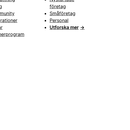
g
företag
munity
Småföretag
grationer
Personal
ar
Utforska mer
→
nerprogram