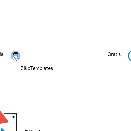
is
Gratis
ZikoTemplates