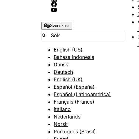
Svenska
English (US)
Bahasa Indonesia
Dansk
Deutsch
English (UK)
Español (España)
Español (Latinoamérica)
Français (France)
Italiano
Nederlands
Norsk
Português (Brasil)