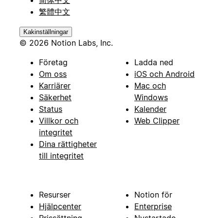
繁體中文
Kakinställningar
© 2026 Notion Labs, Inc.
Företag
Ladda ned
Om oss
iOS och Android
Karriärer
Mac och
Säkerhet
Windows
Status
Kalender
Villkor och
Web Clipper
integritet
Dina rättigheter
till integritet
Resurser
Notion för
Hjälpcenter
Enterprise
Prissättning
Nystartade