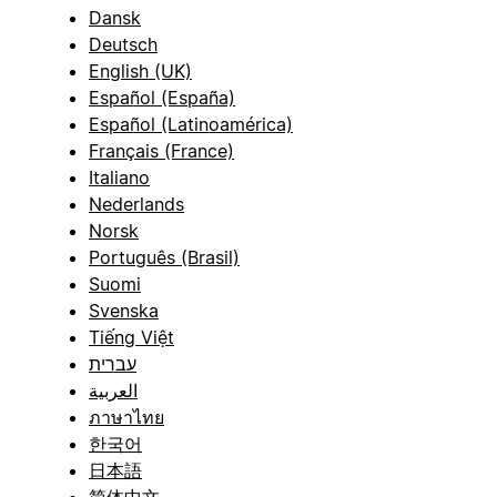
Dansk
Deutsch
English (UK)
Español (España)
Español (Latinoamérica)
Français (France)
Italiano
Nederlands
Norsk
Português (Brasil)
Suomi
Svenska
Tiếng Việt
עברית
العربية
ภาษาไทย
한국어
日本語
简体中文