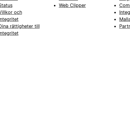
Status
Web Clipper
Com
Villkor och
Inte
integritet
Mall
Dina rättigheter till
Part
integritet