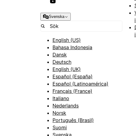
Svenska
English (US)
Bahasa Indonesia
Dansk
Deutsch
English (UK)
Español (España)
Español (Latinoamérica)
Français (France)
Italiano
Nederlands
Norsk
Português (Brasil)
Suomi
Svenska