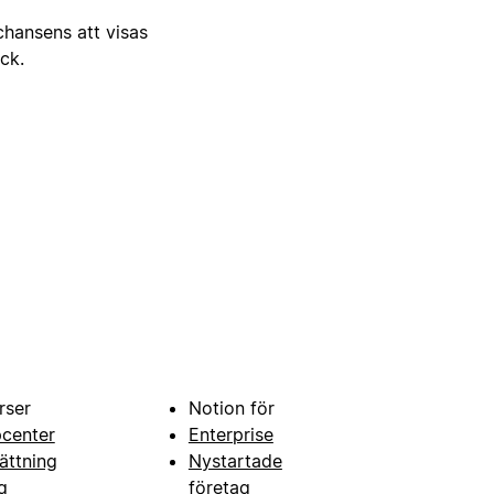
 chansens att visas
ick.
rser
Notion för
pcenter
Enterprise
ättning
Nystartade
g
företag