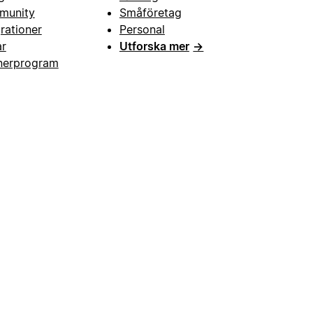
munity
Småföretag
grationer
Personal
ar
Utforska mer
→
nerprogram