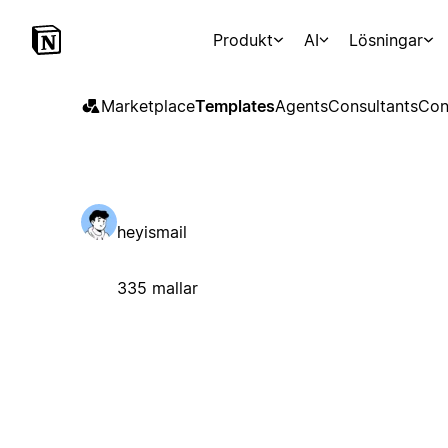
Produkt
AI
Lösningar
Marketplace
Templates
Agents
Consultants
Con
heyismail
335 mallar