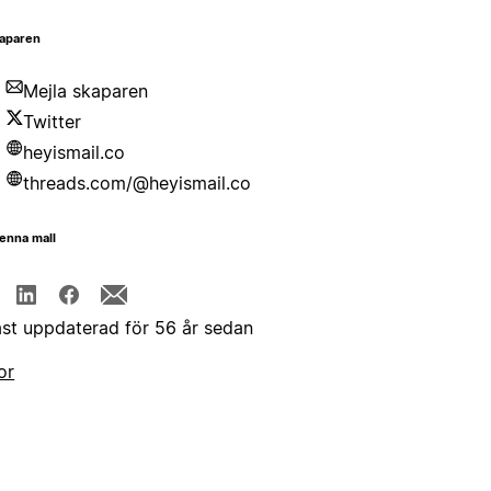
aparen
Mejla skaparen
Twitter
heyismail.co
threads.com/@heyismail.co
enna mall
st uppdaterad för 56 år sedan
or