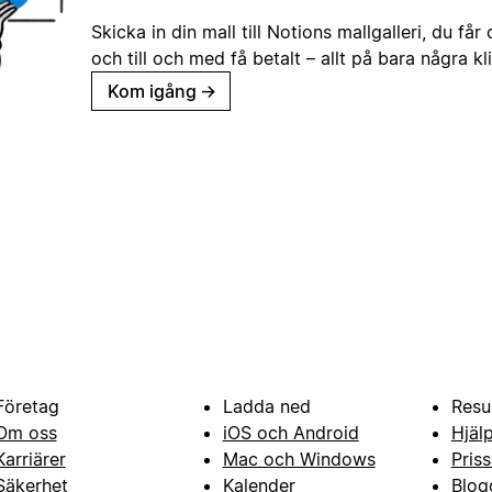
Skicka in din mall till Notions mallgalleri, du får
och till och med få betalt – allt på bara några kl
Kom igång
→
Företag
Ladda ned
Resu
Om oss
iOS och Android
Hjäl
Karriärer
Mac och Windows
Priss
Säkerhet
Kalender
Blog