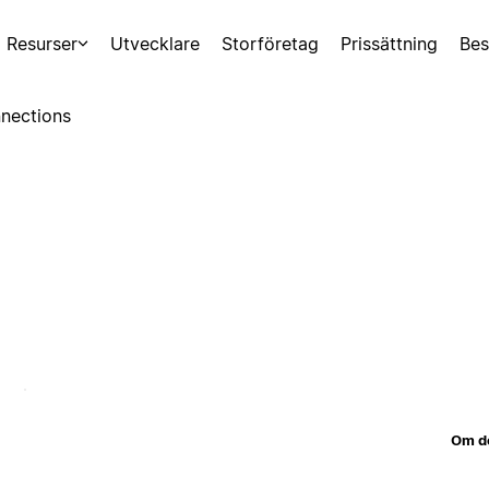
Resurser
Utvecklare
Storföretag
Prissättning
Bes
nections
Om d