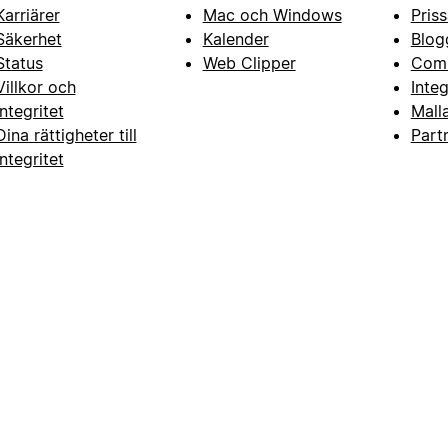
Karriärer
Mac och Windows
Priss
Säkerhet
Kalender
Blog
Status
Web Clipper
Com
Villkor och
Inte
integritet
Mall
Dina rättigheter till
Part
integritet