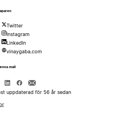
aparen
Twitter
Instagram
LinkedIn
vinaygaba.com
enna mall
st uppdaterad för 56 år sedan
or