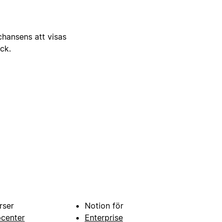
 chansens att visas
ick.
rser
Notion för
pcenter
Enterprise