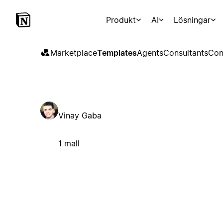
Produkt
AI
Lösningar
Marketplace
Templates
Agents
Consultants
Con
Vinay Gaba
1 mall