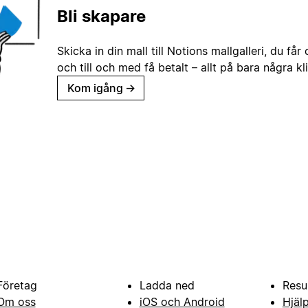
Bli skapare
Skicka in din mall till Notions mallgalleri, du får
och till och med få betalt – allt på bara några kl
Kom igång
→
Företag
Ladda ned
Resu
Om oss
iOS och Android
Hjäl