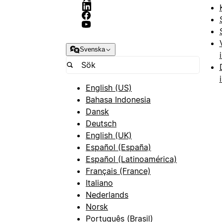
Svenska
English (US)
Bahasa Indonesia
Dansk
Deutsch
English (UK)
Español (España)
Español (Latinoamérica)
Français (France)
Italiano
Nederlands
Norsk
Português (Brasil)