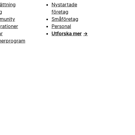
ättning
Nystartade
g
företag
munity
Småföretag
grationer
Personal
ar
Utforska mer
→
nerprogram