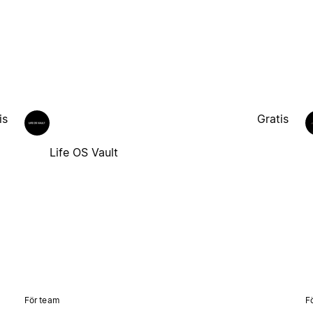
is
Gratis
Life OS Vault
För team
F