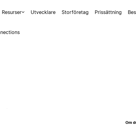
Resurser
Utvecklare
Storföretag
Prissättning
Bes
nections
Om d