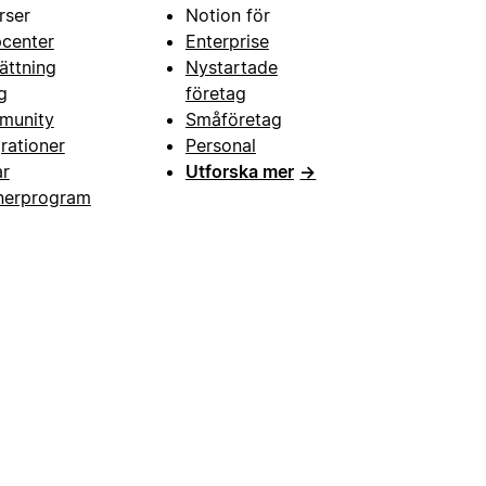
rser
Notion för
pcenter
Enterprise
ättning
Nystartade
g
företag
munity
Småföretag
grationer
Personal
ar
Utforska mer
→
nerprogram