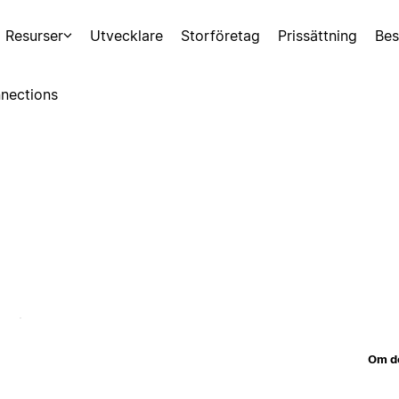
Resurser
Utvecklare
Storföretag
Prissättning
Bes
nections
Om d