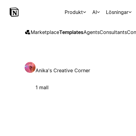
Produkt
AI
Lösningar
Marketplace
Templates
Agents
Consultants
Con
Anika's Creative Corner
1 mall