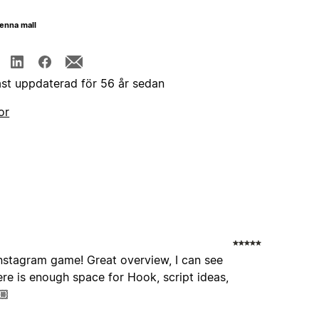
enna mall
st uppdaterad för 56 år sedan
or
instagram game! Great overview, I can see
ere is enough space for Hook, script ideas,
🏼