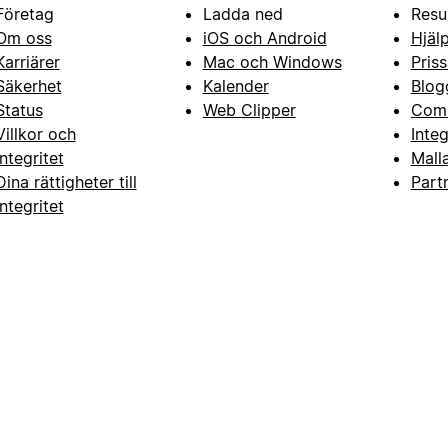
Företag
Ladda ned
Resu
Om oss
iOS och Android
Hjäl
Karriärer
Mac och Windows
Priss
Säkerhet
Kalender
Blog
Status
Web Clipper
Com
Villkor och
Inte
integritet
Mall
Dina rättigheter till
Part
integritet