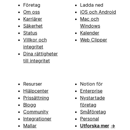
Företag
Ladda ned
Om oss
iOS och Android
Karriärer
Mac och
Säkerhet
Windows
Status
Kalender
Villkor och
Web Clipper
integritet
Dina rättigheter
till integritet
Resurser
Notion för
Hjälpcenter
Enterprise
Prissättning
Nystartade
Blogg
företag
Community
Småföretag
Integrationer
Personal
Mallar
Utforska mer
→