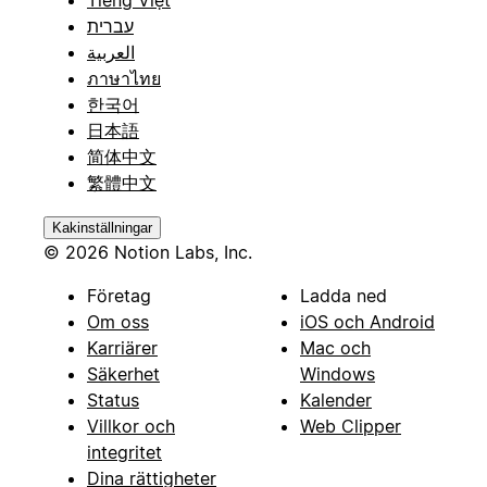
עברית
العربية
ภาษาไทย
한국어
日本語
简体中文
繁體中文
Kakinställningar
© 2026 Notion Labs, Inc.
Företag
Ladda ned
Om oss
iOS och Android
Karriärer
Mac och
Säkerhet
Windows
Status
Kalender
Villkor och
Web Clipper
integritet
Dina rättigheter