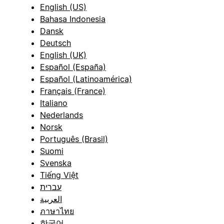
English (US)
Bahasa Indonesia
Dansk
Deutsch
English (UK)
Español (España)
Español (Latinoamérica)
Français (France)
Italiano
Nederlands
Norsk
Português (Brasil)
Suomi
Svenska
Tiếng Việt
עברית
العربية
ภาษาไทย
한국어