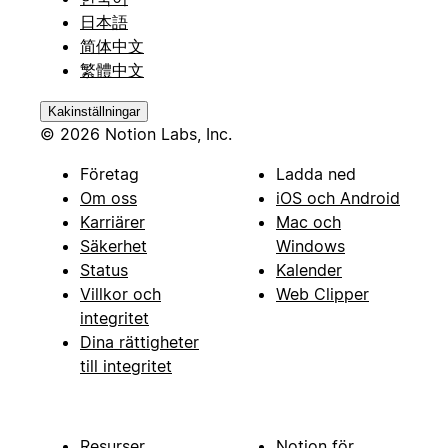
日本語
简体中文
繁體中文
Kakinställningar
© 2026 Notion Labs, Inc.
Företag
Ladda ned
Om oss
iOS och Android
Karriärer
Mac och
Säkerhet
Windows
Status
Kalender
Villkor och
Web Clipper
integritet
Dina rättigheter
till integritet
Resurser
Notion för