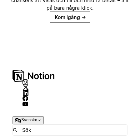
chansens att visas och till och med få betalt – allt
på bara några klick.
Kom igång
→
Svenska