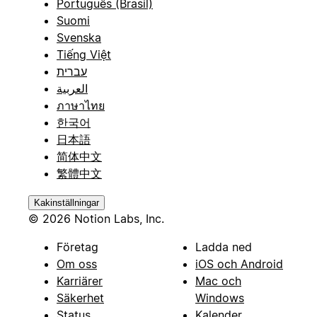
Português (Brasil)
Suomi
Svenska
Tiếng Việt
עברית
العربية
ภาษาไทย
한국어
日本語
简体中文
繁體中文
Kakinställningar
© 2026 Notion Labs, Inc.
Företag
Ladda ned
Om oss
iOS och Android
Karriärer
Mac och
Säkerhet
Windows
Status
Kalender