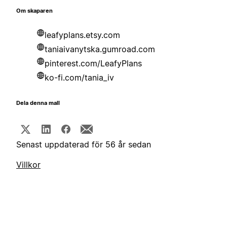
Om skaparen
leafyplans.etsy.com
taniaivanytska.gumroad.com
pinterest.com/LeafyPlans
ko-fi.com/tania_iv
Dela denna mall
Senast uppdaterad för 56 år sedan
Villkor