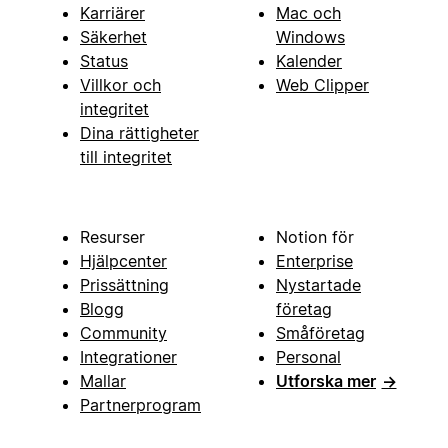
Karriärer
Mac och
Säkerhet
Windows
Status
Kalender
Villkor och
Web Clipper
integritet
Dina rättigheter
till integritet
Resurser
Notion för
Hjälpcenter
Enterprise
Prissättning
Nystartade
Blogg
företag
Community
Småföretag
Integrationer
Personal
Mallar
Utforska mer
→
Partnerprogram