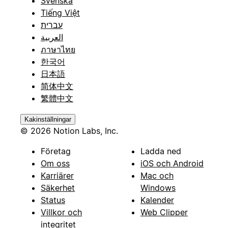
Svenska
Tiếng Việt
עברית
العربية
ภาษาไทย
한국어
日本語
简体中文
繁體中文
Kakinställningar
© 2026 Notion Labs, Inc.
Företag
Ladda ned
Om oss
iOS och Android
Karriärer
Mac och
Säkerhet
Windows
Status
Kalender
Villkor och
Web Clipper
integritet