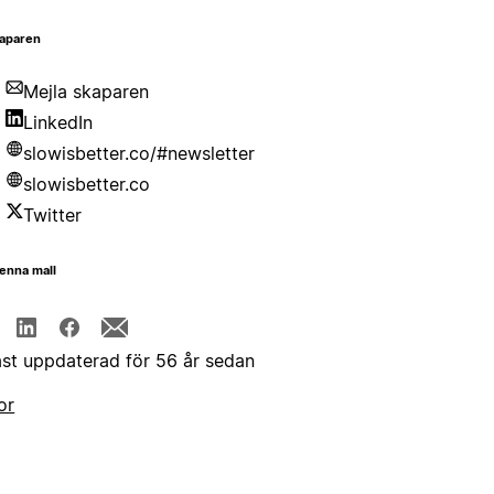
aparen
Mejla skaparen
LinkedIn
slowisbetter.co/#newsletter
slowisbetter.co
Twitter
enna mall
st uppdaterad för 56 år sedan
or