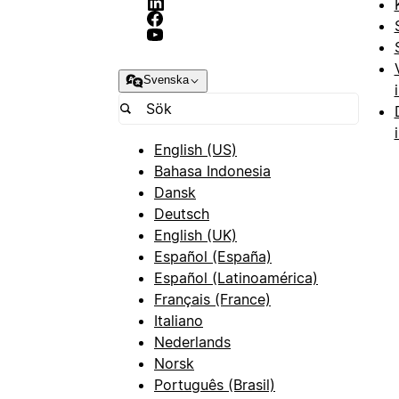
Svenska
English (US)
Bahasa Indonesia
Dansk
Deutsch
English (UK)
Español (España)
Español (Latinoamérica)
Français (France)
Italiano
Nederlands
Norsk
Português (Brasil)