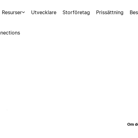
Resurser
Utvecklare
Storföretag
Prissättning
Bes
nections
Om d