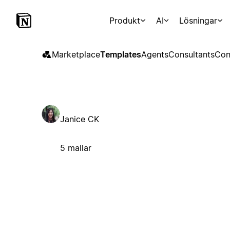
Produkt
AI
Lösningar
Marketplace
Templates
Agents
Consultants
Con
Janice CK
5 mallar