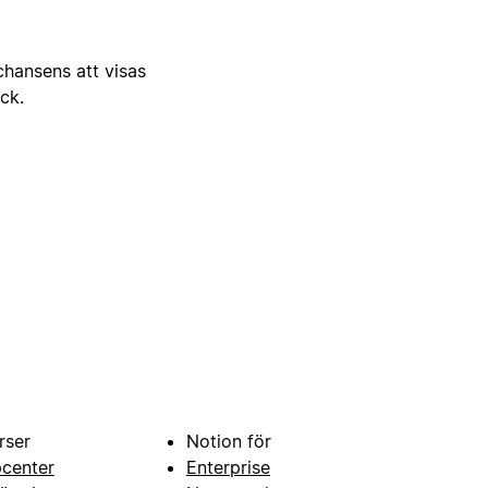
 chansens att visas
ick.
rser
Notion för
pcenter
Enterprise