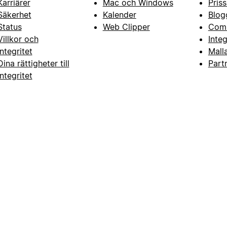
Karriärer
Mac och Windows
Priss
Säkerhet
Kalender
Blog
Status
Web Clipper
Com
Villkor och
Inte
integritet
Mall
Dina rättigheter till
Part
integritet