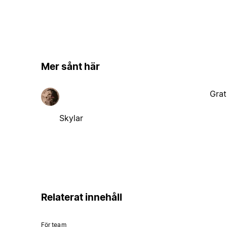
Mer sånt här
Grat
Skylar
Relaterat innehåll
För team