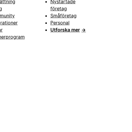
ättning
Nystartade
g
företag
munity
Småföretag
grationer
Personal
ar
Utforska mer
→
nerprogram