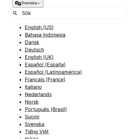
Svenska
English (US)
Bahasa Indonesia
Dansk
Deutsch
English (UK)
Español (España)
Español (Latinoamérica)
Français (France)
Italiano
Nederlands
Norsk
Português (Brasil)
Suomi
Svenska
Tiếng Việt
עברית