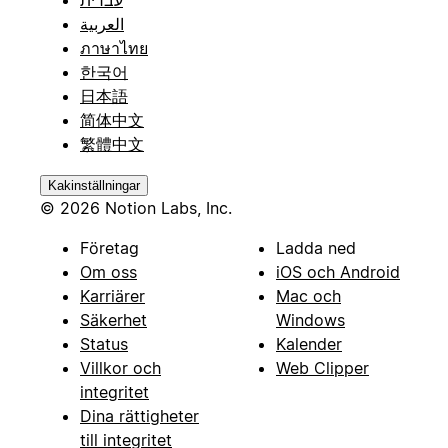
العربية
ภาษาไทย
한국어
日本語
简体中文
繁體中文
Kakinställningar
© 2026 Notion Labs, Inc.
Företag
Ladda ned
Om oss
iOS och Android
Karriärer
Mac och
Säkerhet
Windows
Status
Kalender
Villkor och
Web Clipper
integritet
Dina rättigheter
till integritet