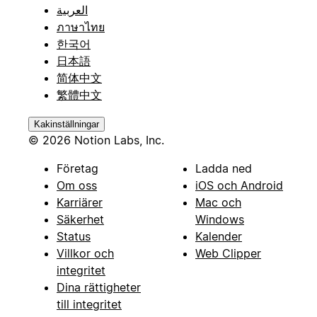
العربية
ภาษาไทย
한국어
日本語
简体中文
繁體中文
Kakinställningar
© 2026 Notion Labs, Inc.
Företag
Ladda ned
Om oss
iOS och Android
Karriärer
Mac och
Säkerhet
Windows
Status
Kalender
Villkor och
Web Clipper
integritet
Dina rättigheter
till integritet