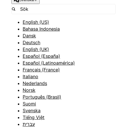
English (US)
Bahasa Indonesia
Dansk
Deutsch
English (UK)
Español (España)
Español (Latinoamérica)
Français (France)
Italiano
Nederlands
Norsk
Português (Brasil)
Suomi
Svenska
Tiếng Việt
עברית