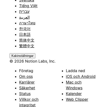
Svenska
Tiếng Việt
עברית
العربية
ภาษาไทย
한국어
日本語
简体中文
繁體中文
Kakinställningar
© 2026 Notion Labs, Inc.
Företag
Ladda ned
Om oss
iOS och Android
Karriärer
Mac och
Säkerhet
Windows
Status
Kalender
Villkor och
Web Clipper
integritet