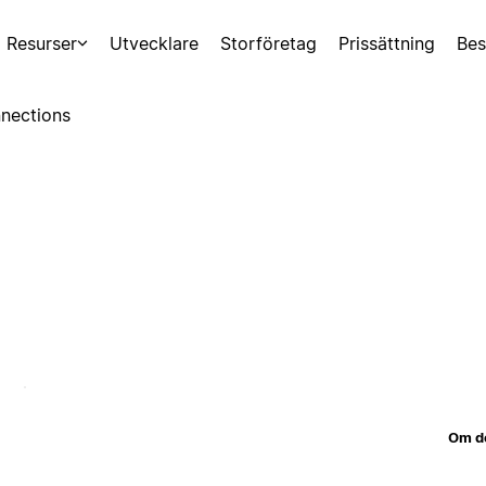
Resurser
Utvecklare
Storföretag
Prissättning
Bes
nections
Om d