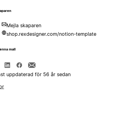
aparen
Mejla skaparen
shop.rexdesigner.com/notion-template
enna mall
st uppdaterad för 56 år sedan
or