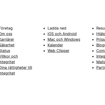
Företag
Ladda ned
Resu
Om oss
iOS och Android
Hjäl
Karriärer
Mac och Windows
Priss
Säkerhet
Kalender
Blog
Status
Web Clipper
Com
Villkor och
Inte
integritet
Mall
Dina rättigheter till
Part
integritet