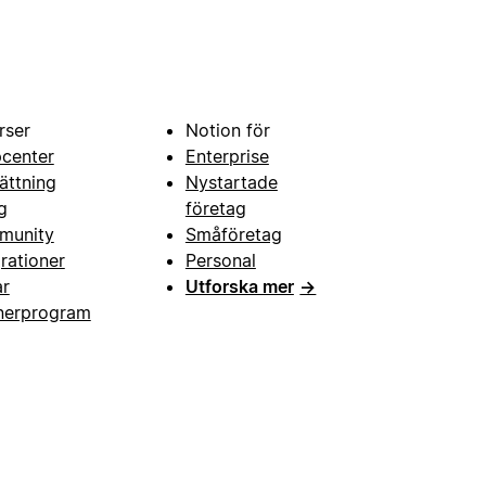
rser
Notion för
pcenter
Enterprise
ättning
Nystartade
g
företag
munity
Småföretag
grationer
Personal
ar
Utforska mer
→
nerprogram