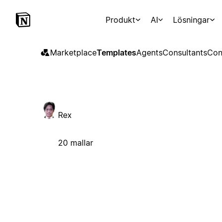
Produkt
AI
Lösningar
Marketplace
Templates
Agents
Consultants
Con
Rex
20 mallar