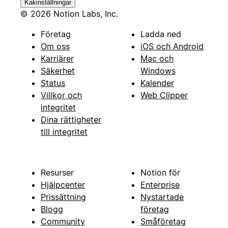
Kakinställningar
© 2026 Notion Labs, Inc.
Företag
Ladda ned
Om oss
iOS och Android
Karriärer
Mac och
Säkerhet
Windows
Status
Kalender
Villkor och
Web Clipper
integritet
Dina rättigheter
till integritet
Resurser
Notion för
Hjälpcenter
Enterprise
Prissättning
Nystartade
Blogg
företag
Community
Småföretag