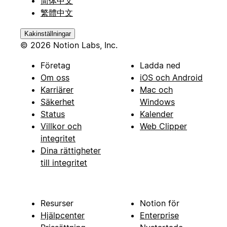
简体中文
繁體中文
Kakinställningar
© 2026 Notion Labs, Inc.
Företag
Ladda ned
Om oss
iOS och Android
Karriärer
Mac och
Säkerhet
Windows
Status
Kalender
Villkor och
Web Clipper
integritet
Dina rättigheter
till integritet
Resurser
Notion för
Hjälpcenter
Enterprise