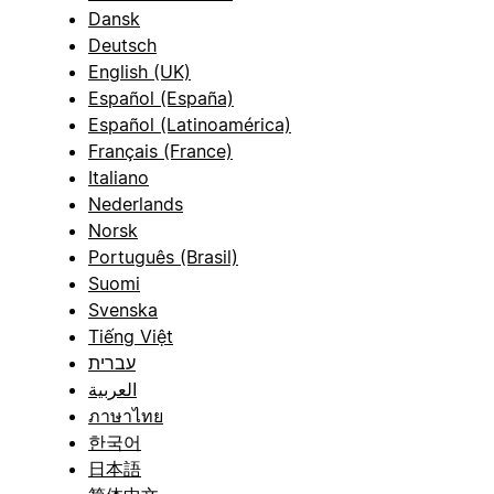
Dansk
Deutsch
English (UK)
Español (España)
Español (Latinoamérica)
Français (France)
Italiano
Nederlands
Norsk
Português (Brasil)
Suomi
Svenska
Tiếng Việt
עברית
العربية
ภาษาไทย
한국어
日本語